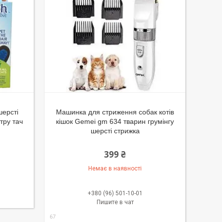
шерсті
Машинка для стриження собак котів
тру тач
кішок Gemei gm 634 тварин грумінгу
шерсті стрижка
399 ₴
Немає в наявності
+380 (96) 501-10-01
Пишите в чат
67