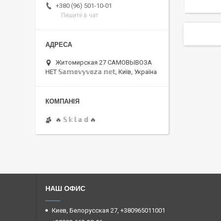
+380 (96) 501-10-01
Пишите в чат
Житомирская 27 САМОВЫВОЗА
НЕТ 𝕊𝕒𝕞𝕠𝕧𝕪𝕧𝕠𝕫𝕒 𝕟𝕖𝕥, Київ, Україна
🔥 𝕊 𝕜 𝕝 𝕒 𝕕 🔥
НАШ ОФИС
Киев, Белорусская 27, +380965011001