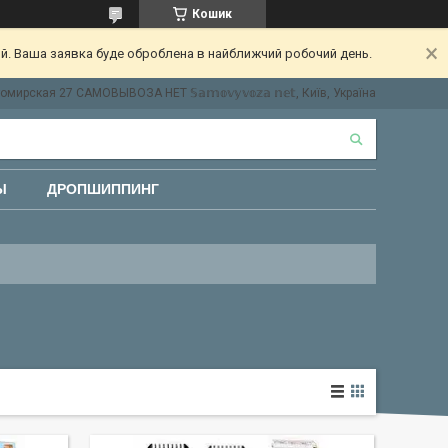
Кошик
ий. Ваша заявка буде оброблена в найближчий робочий день.
мирская 27 САМОВЫВОЗА НЕТ 𝕊𝕒𝕞𝕠𝕧𝕪𝕧𝕠𝕫𝕒 𝕟𝕖𝕥, Київ, Україна
Ы
ДРОПШИППИНГ