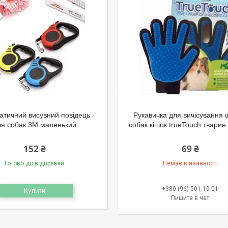
атичний висувний повідець
Рукавичка для вичісування 
ля собак 3M маленький
собак кішок trueTouch тварин 
152 ₴
69 ₴
Готово до відправки
Немає в наявності
+380 (96) 501-10-01
Купити
Пишите в чат