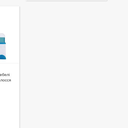
ебелі
олосся