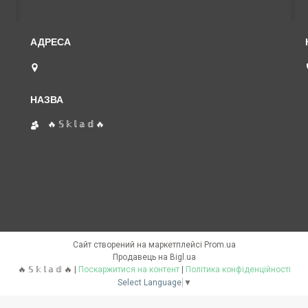
Житомирская 27 САМОВЫВОЗА НЕТ 𝕊𝕒𝕞𝕠𝕧𝕪𝕧𝕠𝕫𝕒
𝕟𝕖𝕥, Київ, Україна
🔥 𝕊 𝕜 𝕝 𝕒 𝕕 🔥
Сайт створений на маркетплейсі
Prom.ua
Продавець на Bigl.ua
🔥 𝕊 𝕜 𝕝 𝕒 𝕕 🔥 |
Поскаржитися на контент
|
Політика конфіденційності
Select Language
▼