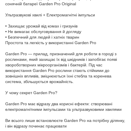
сонячній батареї Garden Pro Original
Ультразвукові хвилі + Електромагнітні імпульси
• Захищає урожай від комах і гризунів
• Не вимагає обслуговування й догляду
• Безпечний для людей і хатніх тварин
Простота та легкість у використанні Garden Pro
Garden Pro — прилад, призначений для роботи в городі з
рослинами, який захищає їх від шкідників і запобігає появі
хвороботворних мікроорганізмів і бактерій. Під час
використання Garden Pro рослини стають стійкими до
зовнішніх впливів, зміцнюються їхні стебла та коренева
система, збільшується врожайність.
У чому секрет Garden Pro?
Garden Pro має відразу два корисні ефекти: створювані
електромагнітними імпульсами та ультразвуковими хвилями
Ви всього лише встановлюєте Garden Pro на потрібну ділянку,
і він відразу починає працювати