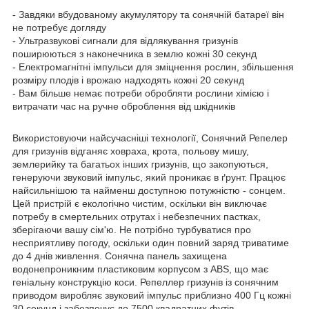
- Завдяки вбудованому акумулятору та сонячній батареї він
не потребує догляду
- Ультразвукові сигнали для відлякування гризунів
поширюються з наконечника в землю кожні 30 секунд
- Електромагнітні імпульси для зміцнення рослин, збільшення
розміру плодів і врожаю надходять кожні 20 секунд
- Вам більше немає потреби обробляти рослини хімією і
витрачати час на ручне оброблення від шкідників
Використовуючи найсучасніші технології, Сонячний Репелер
для гризунів відганяє ховраха, крота, польову мишу,
землерийку та багатьох інших гризунів, що закопуються,
генеруючи звуковий імпульс, який проникає в ґрунт. Працює
найсильнішою та найменш доступною потужністю - сонцем.
Цей пристрій є екологічно чистим, оскільки він виключає
потребу в смертельних отрутах і небезпечних пастках,
зберігаючи вашу сім'ю. Не потрібно турбуватися про
несприятливу погоду, оскільки один повний заряд триватиме
до 4 днів живлення. Сонячна панель захищена
водонепроникним пластиковим корпусом з ABS, що має
геніальну конструкцію коси. Репеллер гризунів із сонячним
приводом виробляє звуковий імпульс приблизно 400 Гц кожні
30 секунд і забезпечує до 7500 квадратних футів.