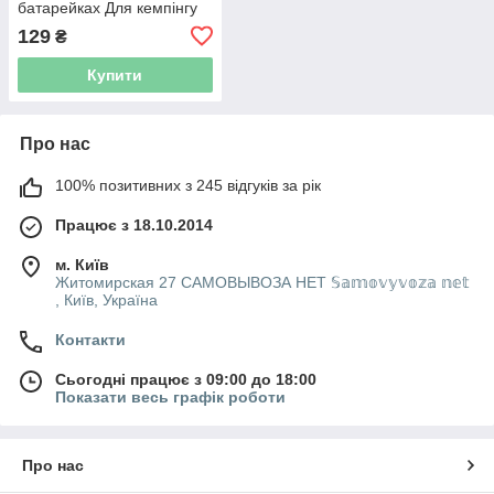
батарейках Для кемпінгу
похідний ліхтарик лампа
129
₴
світильник нічник
Купити
Про нас
100% позитивних з 245 відгуків за рік
Працює з 18.10.2014
м. Київ
Житомирская 27 САМОВЫВОЗА НЕТ 𝕊𝕒𝕞𝕠𝕧𝕪𝕧𝕠𝕫𝕒 𝕟𝕖𝕥
, Київ, Україна
Контакти
Сьогодні працює з 09:00 до 18:00
Показати весь графік роботи
Про нас