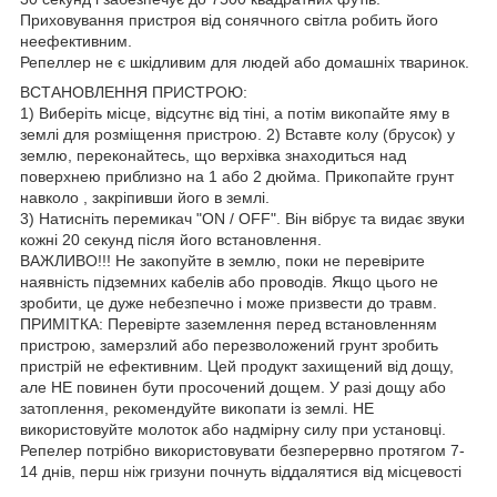
Приховування пристроя від сонячного світла робить його
неефективним.
Репеллер не є шкідливим для людей або домашніх тваринок.
ВСТАНОВЛЕННЯ ПРИСТРОЮ:
1) Виберіть місце, відсутнє від тіні, а потім викопайте яму в
землі для розміщення пристрою. 2) Вставте колу (брусок) у
землю, переконайтесь, що верхівка знаходиться над
поверхнею приблизно на 1 або 2 дюйма. Прикопайте грунт
навколо , закріпивши його в землі.
3) Натисніть перемикач "ON / OFF". Він вібрує та видає звуки
кожні 20 секунд після його встановлення.
ВАЖЛИВО!!! Не закопуйте в землю, поки не перевірите
наявність підземних кабелів або проводів. Якщо цього не
зробити, це дуже небезпечно і може призвести до травм.
ПРИМІТКА: Перевірте заземлення перед встановленням
пристрою, замерзлий або перезволожений грунт зробить
пристрій не ефективним. Цей продукт захищений від дощу,
але НЕ повинен бути просочений дощем. У разі дощу або
затоплення, рекомендуйте викопати із землі. НЕ
використовуйте молоток або надмірну силу при установці.
Репелер потрібно використовувати безперервно протягом 7-
14 днів, перш ніж гризуни почнуть віддалятися від місцевості