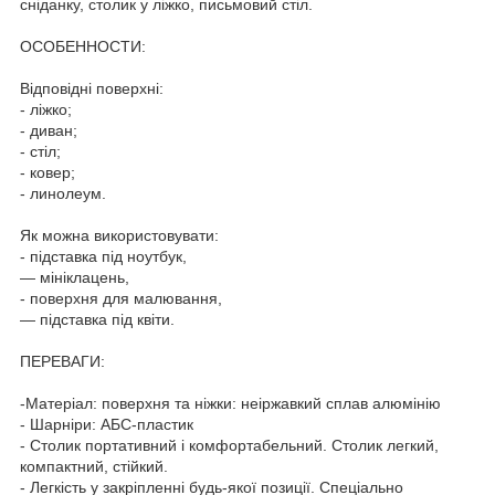
сніданку, столик у ліжко, письмовий стіл.
ОСОБЕННОСТИ:
Відповідні поверхні:
- ліжко;
- диван;
- стіл;
- ковер;
- линолеум.
Як можна використовувати:
- підставка під ноутбук,
— мініклацень,
- поверхня для малювання,
— підставка під квіти.
ПЕРЕВАГИ:
-Матеріал: поверхня та ніжки: неіржавкий сплав алюмінію
- Шарніри: АБС-пластик
- Столик портативний і комфортабельний. Столик легкий,
компактний, стійкий.
- Легкість у закріпленні будь-якої позиції. Спеціально