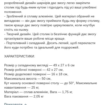
розроблений дизайн шарнірів дає змогу легко закріпити
столик під будь-яким кутом і підходить під усі ваші улюблені
положення.
- Зроблений зі сплаву алюмінію. Цей матеріал обраний не
випадково — він дає змогу приймати будь-яку форму столику,
також краще дає змогу повітрю циркулювати, коли ноутбук
стоїть на ньому.
- Творчий дизайн. Цей столик із безліччю функцій дає змогу
організувати ваше робоче місце краще.
- Портативний і складаний. Досить легкий, щоб перекласти
його куди потрібно та ідеальний для подорожей.
ХАРАКТЕРИСТИКИ:
Розмір у складеному вигляді — 49 х 27 х 6 см
Розмір робочої поверхні — 42 х 27 см,
Розмір додаткової поверхні — 16 х 18 см,
Максимальна висота — 50 см,
Кут нахилу основної поверхні столу — до 50°, Максимальне
навантаження — 25 кг,
Матеріал — сплав алюмінію, Вага — 1,75 кг,
Вага паковання — 2,05 кг
Приховати