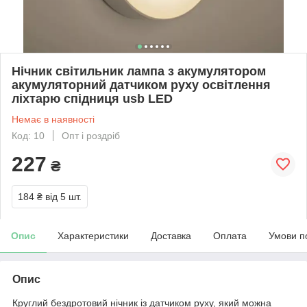
Нічник світильник лампа з акумулятором
акумуляторний датчиком руху освітлення
ліхтарю спідниця usb LED
Немає в наявності
Код: 10
Опт і роздріб
227
₴
184 ₴
від 5 шт.
Опис
Характеристики
Доставка
Оплата
Умови п
Опис
Круглий бездротовий нічник із датчиком руху, який можна