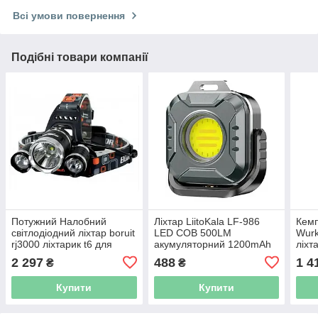
Всі умови повернення
Подібні товари компанії
Потужний Налобний
Ліхтар LiitoKala LF-986
Кемп
світлодіодний ліхтар boruit
LED COB 500LM
Wurk
rj3000 ліхтарик t6 для
акумуляторний 1200mAh
ліхт
Охоти акумуляторний
Type-C, портативний
RGB-
2 297
488
1 4
₴
₴
рибалки кемпінгу
кемпінговий світильник
магн
Купити
Купити