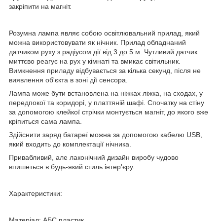
закріпити на магніт.
Розумна лампа являє собою освітлювальний прилад, який
можна використовувати як нічник. Прилад обладнаний
датчиком руху з радіусом дії від 3 до 5 м. Чутливий датчик
миттєво реагує на рух у кімнаті та вмикає світильник.
Вимкнення приладу відбувається за кілька секунд, після не
виявлення об'єкта в зоні дії сенсора.
Лампа може бути встановлена на ніжках ліжка, на сходах, у
передпокої та коридорі, у платтяній шафі. Спочатку на стіну
за допомогою клейкої стрічки монтується магніт, до якого вже
кріпиться сама лампа.
Здійснити заряд батареї можна за допомогою кабелю USB,
який входить до комплектації нічника.
Привабливий, але лаконічний дизайн виробу чудово
впишеться в будь-який стиль інтер'єру.
Характеристики:
Матеріал: АБС пластик