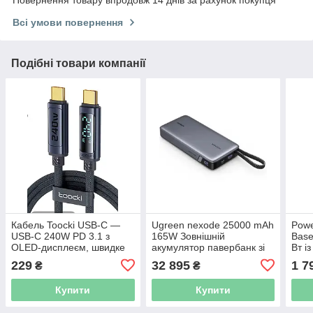
Повернення товару впродовж 14 днів за рахунок покупця
Всі умови повернення
Подібні товари компанії
Кабель Toocki USB-C —
Ugreen nexode 25000 mAh
Powe
USB-C 240W PD 3.1 з
165W Зовнішній
Base
OLED-дисплеєм, швидке
акумулятор павербанк зі
Вт і
заряджання ноутбука та
швидким заряджанням і
кабе
229
32 895
1 7
₴
₴
телефона, 1 м
вбудованими кабелями
заря
USB-C
ноут
Купити
Купити